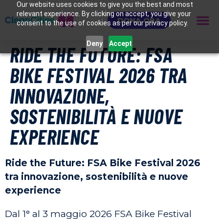
Our website uses cookies to give you the best and most
relevant experience. By clicking on accept, you give your
DONA ORA
consent to the use of cookies as per our privacy policy.
Deny
Accept
RIDE THE FUTURE: FSA
BIKE FESTIVAL 2026 TRA
INNOVAZIONE,
SOSTENIBILITÀ E NUOVE
EXPERIENCE
Ride the Future: FSA Bike Festival 2026
tra innovazione, sostenibilità e nuove
experience
Dal 1° al 3 maggio 2026 FSA Bike Festival