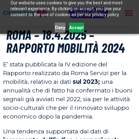
Our website uses cookies to give you the best and most
relevant experience. By clicking on accept, you give your
DONA ORA
consent to the use of cookies as per our privacy policy.
Deny
Accept
ROMA – 18.4.2025 –
RAPPORTO MOBILITÀ 2024
E’ stata pubblicata la IV edizione del
Rapporto realizzato da Roma Servizi per la
mobilità, relativo ai dati
sul 2023;
una
annualità che di fatto ha confermato i buoni
segnali già avviati nel 2022, sia per le attività
socio-culturali che per il rinnovato sviluppo
economico dopo la pandemia.
Una tendenza supportata dai dati di