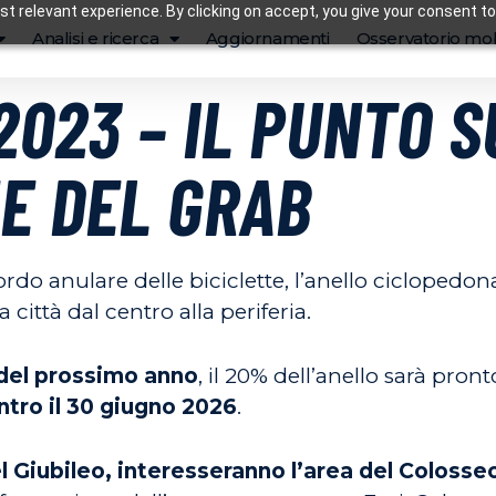
t relevant experience. By clicking on accept, you give your consent to
Analisi e ricerca
Aggiornamenti
Osservatorio mob
.2023 – IL PUNTO 
E DEL GRAB
rdo anulare delle biciclette, l’anello ciclope
a città dal centro alla periferia.
o del prossimo anno
, il 20% dell’anello sarà pro
ntro il 30 giugno 2026
.
el Giubileo, interesseranno l’area del Colosseo