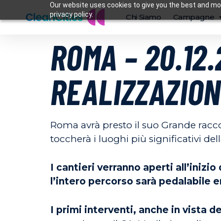
Our website uses cookies to give you the best and mos
privacy policy.
Chi Siamo
Campagne
ROMA – 20.12
REALIZZAZION
Roma avrà presto il suo Grande racco
toccherà i luoghi più significativi dell
I cantieri verranno aperti all’inizi
l’intero percorso sarà pedalabile e
I primi interventi, anche in vista d