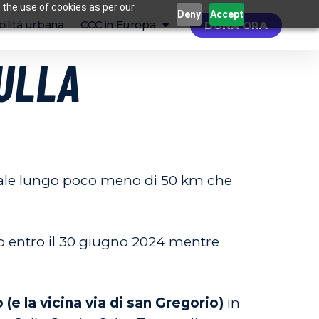
 the use of cookies as per our
Deny
Accept
ilità urbana
CCC in Europa
DONA ORA
SULLA
donale lungo poco meno di 50 km che
nto entro il 30 giugno 2024 mentre
 (e la vicina via di san Gregorio)
in