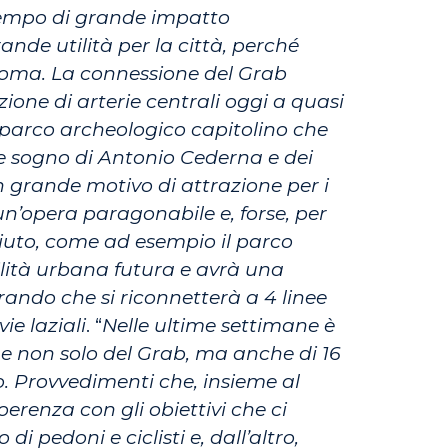
 tempo di grande impatto
ande utilità per la città, perché
 Roma.
La connessione del Grab
zione di arterie centrali oggi a quasi
e parco archeologico capitolino che
de sogno di Antonio Cederna e dei
un grande motivo di attrazione per i
un’opera paragonabile e, forse, per
ciuto, come ad esempio il parco
bilità urbana futura e avrà una
ando che si riconnetterà a 4 linee
ie laziali
. “
Nelle ultime settimane è
one non solo del Grab, ma anche di 16
no. Provvedimenti che, insieme al
erenza con gli obiettivi che ci
i pedoni e ciclisti e, dall’altro,