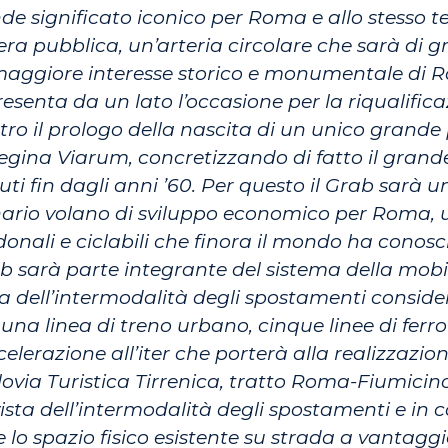
de significato iconico per Roma e allo stesso
ra pubblica, un’arteria circolare che sarà di gr
i di maggiore interesse storico e monumentale di
esenta da un lato l’occasione per la riqualifica
altro il prologo della nascita di un unico grand
Regina Viarum, concretizzando di fatto il gran
uti fin dagli anni ’60. Per questo il Grab sarà 
inario volano di sviluppo economico per Roma, 
edonali e ciclabili che finora il mondo ha conos
Grab sarà parte integrante del sistema della mo
 dell’intermodalità degli spostamenti consider
una linea di treno urbano, cinque linee di ferrov
celerazione all’iter che porterà alla realizzazi
Ciclovia Turistica Tirrenica, tratto Roma-Fiumici
sta dell’intermodalità degli spostamenti e in co
 lo spazio fisico esistente su strada a vantaggio d