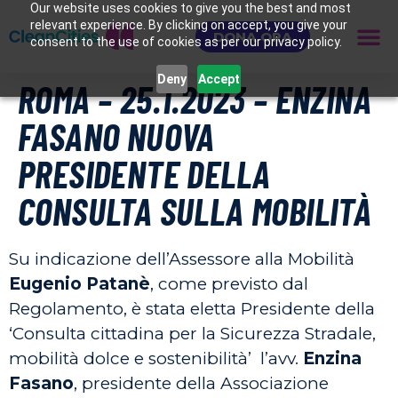
Our website uses cookies to give you the best and most
relevant experience. By clicking on accept, you give your
DONA ORA
consent to the use of cookies as per our privacy policy.
Deny
Accept
ROMA – 25.1.2023 – ENZINA
FASANO NUOVA
PRESIDENTE DELLA
CONSULTA SULLA MOBILITÀ
Su indicazione dell’Assessore alla Mobilità
Eugenio Patanè
, come previsto dal
Regolamento, è stata eletta Presidente della
‘Consulta cittadina per la Sicurezza Stradale,
mobilità dolce e sostenibilità’ l’avv.
Enzina
Fasano
, presidente della Associazione