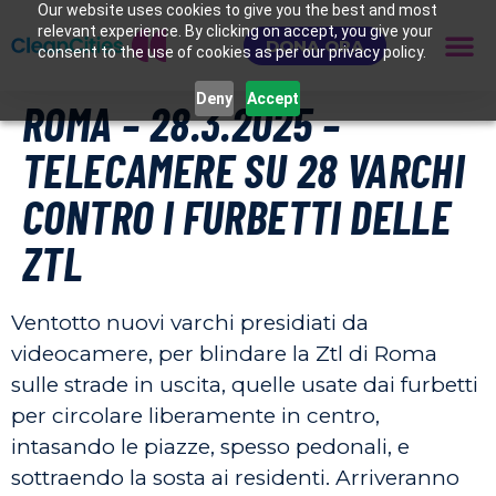
Our website uses cookies to give you the best and most
relevant experience. By clicking on accept, you give your
DONA ORA
consent to the use of cookies as per our privacy policy.
Deny
Accept
ROMA – 28.3.2025 –
TELECAMERE SU 28 VARCHI
CONTRO I FURBETTI DELLE
ZTL
Ventotto nuovi varchi presidiati da
videocamere, per blindare la Ztl di Roma
sulle strade in uscita, quelle usate dai furbetti
per circolare liberamente in centro,
intasando le piazze, spesso pedonali, e
sottraendo la sosta ai residenti. Arriveranno