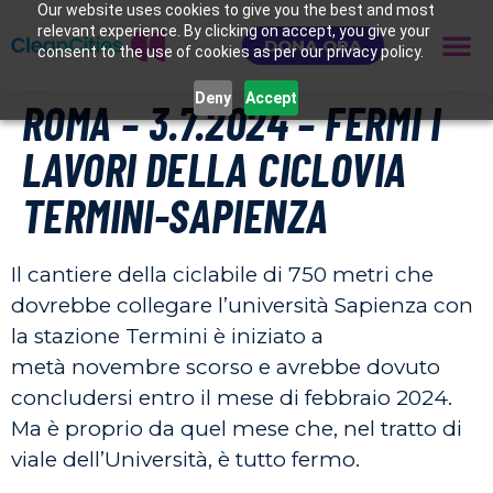
Our website uses cookies to give you the best and most
relevant experience. By clicking on accept, you give your
DONA ORA
consent to the use of cookies as per our privacy policy.
Deny
Accept
ROMA – 3.7.2024 – FERMI I
LAVORI DELLA CICLOVIA
TERMINI-SAPIENZA
Il cantiere della ciclabile di 750 metri che
dovrebbe collegare l’università Sapienza con
la stazione Termini è iniziato a
metà novembre scorso e avrebbe dovuto
concludersi entro il mese di febbraio 2024.
Ma è proprio da quel mese che, nel tratto di
viale dell’Università, è tutto fermo.