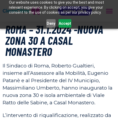
Our website uses cookies to give you the best and most
relevant experience. By clicking on accept, you give your
DONA ORA
consent to the use of cookies as per our privacy policy.
Deny
Accept
ROMA – 31.1.2024 -NUOVA
ZONA 30 A CASAL
MONASTERO
Il Sindaco di Roma, Roberto Gualtieri,
insieme all’Assessore alla Mobilità, Eugenio
Patanè e al Presidente del IV Municipio,
Massimiliano Umberto, hanno inaugurato la
nuova zona 30 e isola ambientale di Viale
Ratto delle Sabine, a Casal Monastero.
L’intervento di riqualificazione, realizzato da