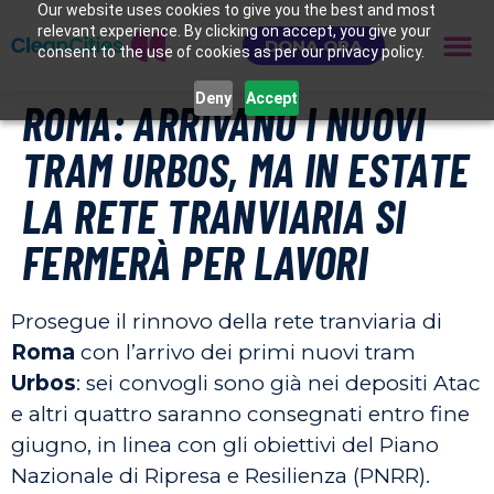
Our website uses cookies to give you the best and most
relevant experience. By clicking on accept, you give your
DONA ORA
consent to the use of cookies as per our privacy policy.
Deny
Accept
ROMA: ARRIVANO I NUOVI
TRAM URBOS, MA IN ESTATE
LA RETE TRANVIARIA SI
FERMERÀ PER LAVORI
Prosegue il rinnovo della rete tranviaria di
Roma
con l’arrivo dei primi nuovi tram
Urbos
: sei convogli sono già nei depositi Atac
e altri quattro saranno consegnati entro fine
giugno, in linea con gli obiettivi del Piano
Nazionale di Ripresa e Resilienza (PNRR).