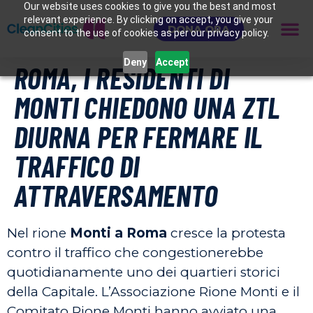
Our website uses cookies to give you the best and most
relevant experience. By clicking on accept, you give your
DONA ORA
consent to the use of cookies as per our privacy policy.
Deny
Accept
ROMA, I RESIDENTI DI
MONTI CHIEDONO UNA ZTL
DIURNA PER FERMARE IL
TRAFFICO DI
ATTRAVERSAMENTO
Nel rione
Monti a Roma
cresce la protesta
contro il traffico che congestionerebbe
quotidianamente uno dei quartieri storici
della Capitale. L’Associazione Rione Monti e il
Comitato Rione Monti hanno avviato una