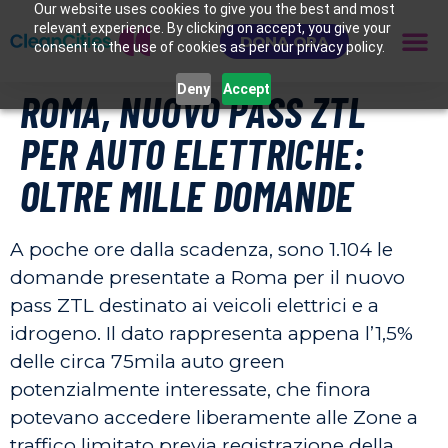
Our website uses cookies to give you the best and most
relevant experience. By clicking on accept, you give your
DONA ORA
consent to the use of cookies as per our privacy policy.
Deny
Accept
ROMA, NUOVO PASS ZTL
PER AUTO ELETTRICHE:
OLTRE MILLE DOMANDE
A poche ore dalla scadenza, sono 1.104 le
domande presentate a Roma per il nuovo
pass ZTL destinato ai veicoli elettrici e a
idrogeno. Il dato rappresenta appena l’1,5%
delle circa 75mila auto green
potenzialmente interessate, che finora
potevano accedere liberamente alle Zone a
traffico limitato previa registrazione della