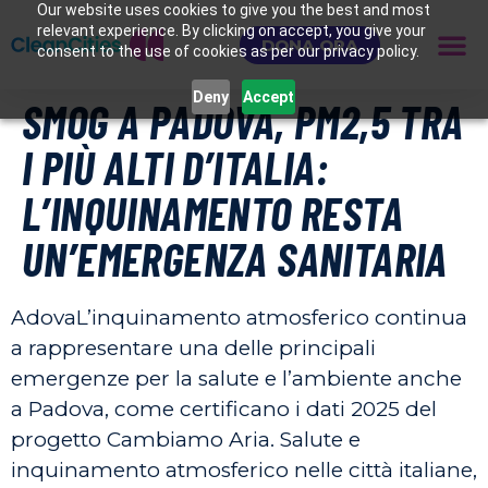
Our website uses cookies to give you the best and most
relevant experience. By clicking on accept, you give your
DONA ORA
consent to the use of cookies as per our privacy policy.
Deny
Accept
SMOG A PADOVA, PM2,5 TRA
I PIÙ ALTI D’ITALIA:
L’INQUINAMENTO RESTA
UN’EMERGENZA SANITARIA
AdovaL’inquinamento atmosferico continua
a rappresentare una delle principali
emergenze per la salute e l’ambiente anche
a Padova, come certificano i dati 2025 del
progetto Cambiamo Aria. Salute e
inquinamento atmosferico nelle città italiane,