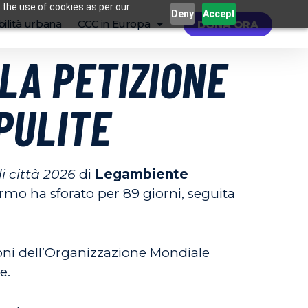
 the use of cookies as per our
Deny
Accept
ilità urbana
CCC in Europa
DONA ORA
LA PETIZIONE
PULITE
i città 2026
di
Legambiente
lermo ha sforato per 89 giorni, seguita
ioni dell’Organizzazione Mondiale
e.