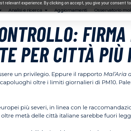
t relevant experience. By clicking on accept, you give your consent to
Analisi e ricerca
Aggiornamenti
Osservatorio mob
ONTROLLO: FIRMA 
TE PER CITTÀ PIÙ 
sere un privilegio. Eppure il rapporto
Mal’Aria d
 capoluoghi oltre i limiti giornalieri di PM10. Pa
 europei più severi, in linea con le raccomandaz
, oltre metà delle città italiane sarebbe fuori legg