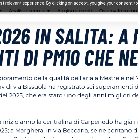
t relevant experience. By clicking on accept, you give your consent to
Analisi e ricerca
Aggiornamenti
Osservatorio mob
2026 IN SALITA: A
TI DI PM10 CHE N
ioramento della qualità dell’aria a Mestre e nel 
rpav di via Bissuola ha registrato sei superamenti
l 2025, che era stato uno degli anni migliori d
 inizio anno la centralina di Carpenedo ha già r
025; a Marghera, in via Beccaria, se ne contano di