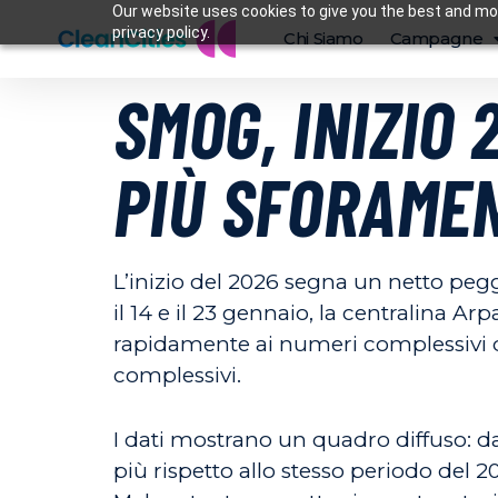
Our website uses cookies to give you the best and mos
privacy policy.
Chi Siamo
Campagne
SMOG, INIZIO 
PIÙ SFORAMEN
L’inizio del 2026 segna un netto pegg
il 14 e il 23 gennaio, la centralina A
rapidamente ai numeri complessivi de
complessivi.
I dati mostrano un quadro diffuso: da
più rispetto allo stesso periodo del 2