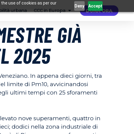
 the use of cookies as per our
Deny
Accept
ilità urbana
CCC in Europa
DONA ORA
 MESTRE GIÀ
EL 2025
Veneziano. In appena dieci giorni, tra
 del limite di Pm10, avvicinandosi
egli ultimi tempi con 25 sforamenti
ilevato nove superamenti, quattro in
eci; dodici nella zona industriale di