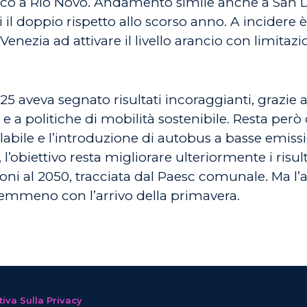
rico a Rio Novo. Andamento simile anche a San 
i il doppio rispetto allo scorso anno. A incidere è
nezia ad attivare il livello arancio con limitazion
 aveva segnato risultati incoraggianti, grazie a 
 a politiche di mobilità sostenibile. Resta però cr
clabile e l’introduzione di autobus a basse emiss
’obiettivo resta migliorare ulteriormente i risult
ioni al 2050, tracciata dal Paesc comunale. Ma l
emmeno con l’arrivo della primavera.
iva Sulla Privacy