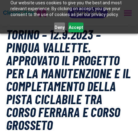
Our website uses cookies to give you the best and most
relevant experience. By clicking on accept, you give your
DONA ORA
consent to the use of cookies as per our privacy policy.
Deny
Accept
TORINO – 12.9.2023 –
PINQUA VALLETTE.
APPROVATO IL PROGETTO
PER LA MANUTENZIONE E IL
COMPLETAMENTO DELLA
PISTA CICLABILE TRA
CORSO FERRARA E CORSO
GROSSETO