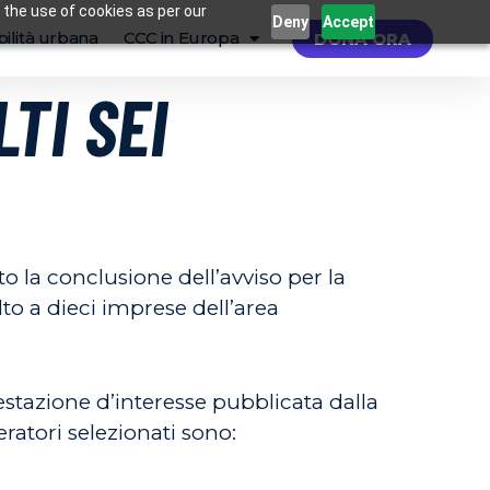
 the use of cookies as per our
Deny
Accept
ilità urbana
CCC in Europa
DONA ORA
LTI SEI
 la conclusione dell’avviso per la
olto a dieci imprese dell’area
stazione d’interesse pubblicata dalla
eratori selezionati sono: