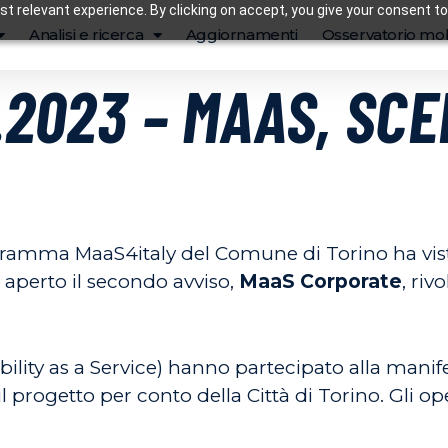
t relevant experience. By clicking on accept, you give your consent to
Analisi e ricerca
Aggiornamenti
Osservatorio mob
.2023 – MAAS, SCE
gramma MaaS4italy del Comune di Torino ha visto
 aperto il secondo avviso,
MaaS Corporate
, riv
lity as a Service) hanno partecipato alla manife
l progetto per conto della Città di Torino.
Gli op