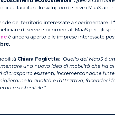
e
spostamenti ecosostenibili
. Questa compone
 mira a facilitare lo sviluppo di servizi MaaS anch
ende del territorio interessate a sperimentare il “
neficiare di servizi sperimentali MaaS per gli sp
one
è ancora aperto e le imprese interessate po
mbre
.
mobilità
Chiara Foglietta
:
“Quello del MaaS è un
entare una nuova idea di mobilità che ha al ce
izi di trasporto esistenti, incrementandone l’in
migliorarne la qualità e l’attrattiva, facendoci
rna e sostenibile.”