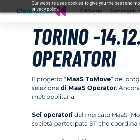
Our website uses cookies to give you the best and mos
privacy policy.
Chi Siamo
Campagne
TORINO -14.12
OPERATORI
Il progetto “
MaaS ToMove
” del pro
selezione
di MaaS Operator
. Ancora
metropolitana.
Sei operatori
del mercato MaaS (Mobi
società partecipata 5T che coordina i