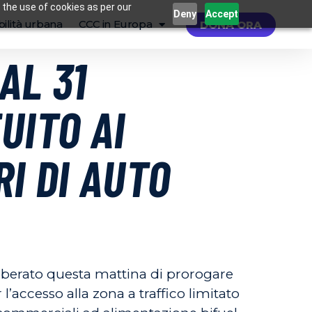
 the use of cookies as per our
Deny
Accept
ilità urbana
CCC in Europa
DONA ORA
AL 31
UITO AI
RI DI AUTO
liberato questa mattina di prorogare
l’accesso alla zona a traffico limitato