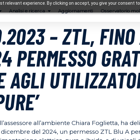
t relevant experience. By clicking on accept, you give your consent to
Analisi e ricerca
Aggiornamenti
Osservatorio mob
0.2023 – ZTL, FINO 
4 PERMESSO GRAT
E AGLI UTILIZZATO
PURE’
’assessore all’ambiente Chiara Foglietta, ha de
 31 dicembre del 2024, un permesso ZTL Blu A per 