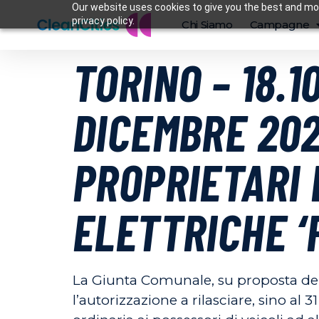
Our website uses cookies to give you the best and mos
privacy policy.
Chi Siamo
Campagne
TORINO – 18.1
DICEMBRE 202
PROPRIETARI 
ELETTRICHE ‘
La Giunta Comunale, su proposta dell
l’autorizzazione a rilasciare, sino al