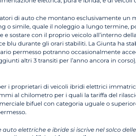
alimentazione elettrica, pura e ibrida, e di veico
ilizzatori di auto che montano esclusivamente un 
ing o simile, quale il noleggio a lungo termine, 
e e sostare con il proprio veicolo all’interno del
 blu durante gli orari stabiliti. La Giunta ha stab
sario permesso potranno occasionalmente acceder
giunti altri 3 transiti per l’anno ancora in cors
 i proprietari di veicoli ibridi elettrici immatri
i al chilometro per i quali la tariffa del rilas
rciale bifuel con categoria uguale o superiore a
 permesso.
uto elettriche e ibride si iscrive nel solco delle 