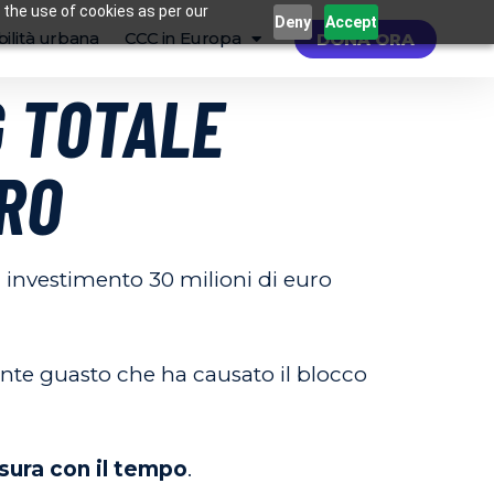
 the use of cookies as per our
Deny
Accept
ilità urbana
CCC in Europa
DONA ORA
G TOTALE
RO
n investimento 30 milioni di euro
ente guasto che ha causato il blocco
usura con il tempo
.