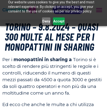
Our website uses cookies to give you the best and most
relevant experience. By clicking on accept, you give your
DONA ORA
consent to the use of cookies as per our privacy policy.
Deny
Accept
TORINO – 9.8.2024 – QUASI
300 MULTE AL MESE PER I
MONOPATTINI IN SHARING
Per i
monopattini in sharing a
Torino si è
scelto di rendere più stringenti le regole e i
controlli, riducendo il numero di questi
mezzi passati da 4500 a quota 3000 e gestiti
da soli quattro operatori e non più da una
moltitudine come un anno fa.
Ed ecco che anche le multe a chi utilizza