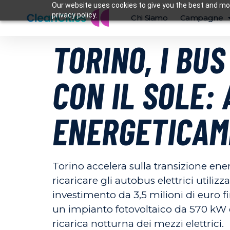
Our website uses cookies to give you the best and mos
privacy policy.
Chi Siamo
Campagne
TORINO, I BUS
CON IL SOLE:
ENERGETICAM
Torino accelera sulla transizione en
ricaricare gli autobus elettrici util
investimento da 3,5 milioni di euro fi
un impianto fotovoltaico da 570 kW 
ricarica notturna dei mezzi elettrici.