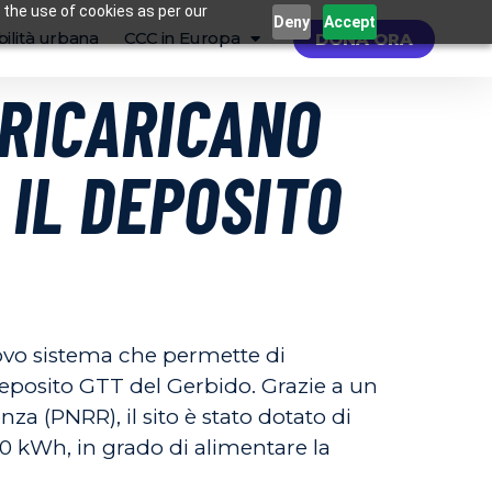
 the use of cookies as per our
Deny
Accept
ilità urbana
CCC in Europa
DONA ORA
I RICARICANO
 IL DEPOSITO
uovo sistema che permette di
 deposito GTT del Gerbido. Grazie a un
za (PNRR), il sito è stato dotato di
0 kWh, in grado di alimentare la