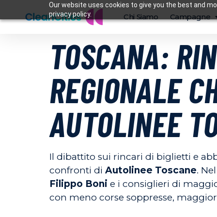
Our website uses cookies to give you the best and mos
privacy policy.
Chi Siamo
Campagne
TOSCANA: RIN
REGIONALE CH
AUTOLINEE T
Il dibattito sui rincari di biglietti 
confronti di
Autolinee Toscane
. Ne
Filippo Boni
e i consiglieri di maggi
con meno corse soppresse, maggiore at