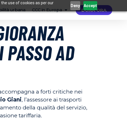
 the use of cookies as per our
Deny
Accept
ilità urbana
CCC in Europa
DONA ORA
GGIORANZA
I PASSO AD
i accompagna a forti critiche nei
io Giani
, l’assessore ai trasporti
amento della qualità del servizio,
sione tariffaria.