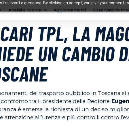
t relevant experience. By clicking on accept, you give your consent to
Analisi e ricerca
Aggiornamenti
Osservatorio mob
CARI TPL, LA MA
IEDE UN CAMBIO D
OSCANE
e abbonamenti del trasporto pubblico in Toscana s
l confronto tra il presidente della Regione
Eugen
oranza è emersa la richiesta di un deciso miglior
tenzione all’utenza e più controlli contro l’eva