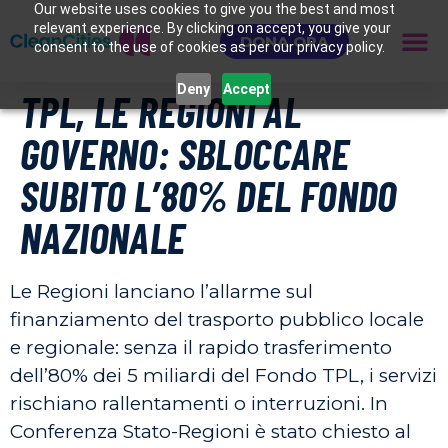
Our website uses cookies to give you the best and most
relevant experience. By clicking on accept, you give your
DONA ORA
consent to the use of cookies as per our privacy policy.
Deny
Accept
TPL, LE REGIONI AL
GOVERNO: SBLOCCARE
SUBITO L’80% DEL FONDO
NAZIONALE
Le Regioni lanciano l’allarme sul
finanziamento del trasporto pubblico locale
e regionale: senza il rapido trasferimento
dell’80% dei 5 miliardi del Fondo TPL, i servizi
rischiano rallentamenti o interruzioni. In
Conferenza Stato-Regioni è stato chiesto al