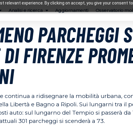
t relevant experience. By clicking on accept, you give your consent to
Analisi e ricerca
Aggiornamenti
Osservatorio mob
MENO PARCHEGGI S
 DI FIRENZE PROM
NI
e continua a ridisegnare la mobilità urbana, con
ella Libertà e Bagno a Ripoli. Sui lungarni tra il
ti auto: sul lungarno del Tempio si passerà da 1
attuali 301 parcheggi si scenderà a 73.