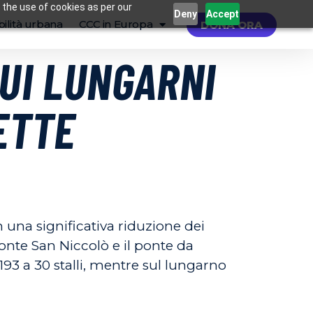
 the use of cookies as per our
Deny
Accept
ilità urbana
CCC in Europa
DONA ORA
UI LUNGARNI
ETTE
 una significativa riduzione dei
 ponte San Niccolò e il ponte da
93 a 30 stalli, mentre sul lungarno