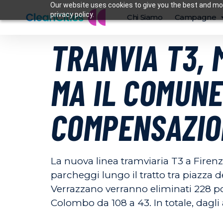
Our website uses cookies to give you the best and mos
privacy policy.
Chi Siamo
Campagne
TRANVIA T3, 
MA IL COMUNE
COMPENSAZIO
La nuova linea tramviaria T3 a Firenz
parcheggi lungo il tratto tra piazza d
Verrazzano verranno eliminati 228 pos
Colombo da 108 a 43. In totale, dagli 