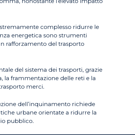
gomma, nonostante l’elevato impatto
 estremamente complesso ridurre le
icienza energetica sono strumenti
un rafforzamento del trasporto
ale del sistema dei trasporti, grazie
, la frammentazione delle reti e la
 trasporto merci.
duzione dell’inquinamento richiede
itiche urbane orientate a ridurre la
zio pubblico.