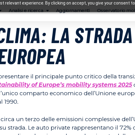
t relevant experience. By clicking on accept, you give your consent to
Analisi e ricerca
Aggiornamenti
Osservatorio mob
CLIMA: LA STRADA
 EUROPEA
ppresentare il principale punto critico della tran
tainability of Europe’s mobility systems 2025
 l’unico comparto economico dell’Unione europea 
al 1990.
a circa un terzo delle emissioni complessive del
 su strada. Le auto private rappresentano il 72% 