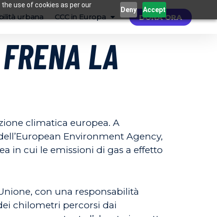
 the use of cookies as per our
Deny
Accept
ilità urbana
CCC in Europa
DONA ORA
 FRENA LA
sizione climatica europea. A
dell’European Environment Agency,
in cui le emissioni di gas a effetto
l’Unione, con una responsabilità
dei chilometri percorsi dai