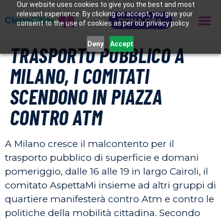
Our website uses cookies to give you the best and most
relevant experience. By clicking on accept, you give your
DONA ORA
consent to the use of cookies as per our privacy policy.
Deny
Accept
TRASPORTO PUBBLICO A
MILANO, I COMITATI
SCENDONO IN PIAZZA
CONTRO ATM
A Milano cresce il malcontento per il
trasporto pubblico di superficie e domani
pomeriggio, dalle 16 alle 19 in largo Cairoli, il
comitato AspettaMi insieme ad altri gruppi di
quartiere manifesterà contro Atm e contro le
politiche della mobilità cittadina. Secondo