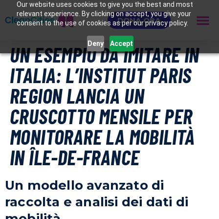
Our website uses cookies to give you the best and most
relevant experience. By clicking on accept, you give your
DONA ORA
consent to the use of cookies as per our privacy policy.
Deny
Accept
UN ESEMPIO DA IMITARE IN
ITALIA: L’INSTITUT PARIS
REGION LANCIA UN
CRUSCOTTO MENSILE PER
MONITORARE LA MOBILITÀ
IN ÎLE-DE-FRANCE
Un modello avanzato di
raccolta e analisi dei dati di
mobilità