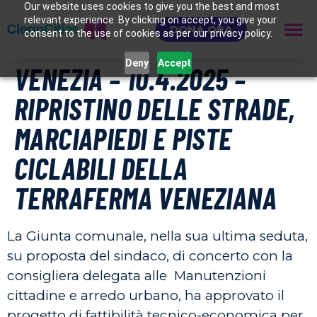
Our website uses cookies to give you the best and most
relevant experience. By clicking on accept, you give your
DONA ORA
consent to the use of cookies as per our privacy policy.
Deny
Accept
VENEZIA – 10.4.2025 –
RIPRISTINO DELLE STRADE,
MARCIAPIEDI E PISTE
CICLABILI DELLA
TERRAFERMA VENEZIANA
La Giunta comunale, nella sua ultima seduta,
su proposta del sindaco, di concerto con la
consigliera delegata alle Manutenzioni
cittadine e arredo urbano, ha approvato il
progetto di fattibilità tecnico-economica per