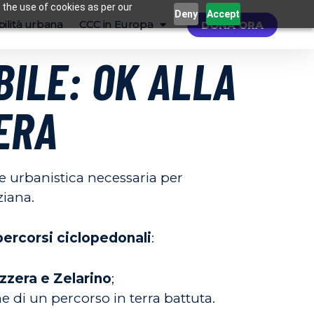
 the use of cookies as per our
Deny
Accept
ilità urbana
CCC in Europa
DONA ORA
BILE: OK ALLA
ERA
te urbanistica necessaria per
ziana.
percorsi ciclopedonali
:
zzera e Zelarino
;
e di un percorso in terra battuta.