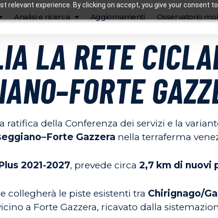
t relevant experience. By clicking on accept, you give your consent to
Analisi e ricerca
Aggiornamenti
Osservatorio mob
IA LA RETE CICLA
GIANO–FORTE GAZZ
ratifica della Conferenza dei servizi e la varian
eggiano–Forte Gazzera
nella terraferma vene
Plus 2021-2027
, prevede circa
2,7 km di nuovi 
 collegherà le piste esistenti tra
Chirignago/Ga
icino a Forte Gazzera, ricavato dalla sistemazion