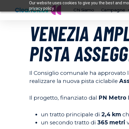
Our website uses cookies to give you the best and mos
privacy policy.
Chi Siamo
Campagne
VENEZIA AMPL
PISTA ASSEG
Il Consiglio comunale ha approvato la 
realizzare la nuova pista ciclabile
Ass
Il progetto, finanziato dal
PN Metro 
un tratto principale di
2,4 km
che
un secondo tratto di
365 metri
v