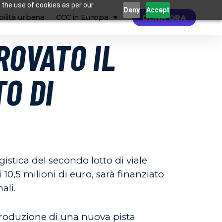
 the use of cookies as per our
Deny
Accept
ilità urbana
CCC in Europa
DONA ORA
ROVATO IL
O DI
istica del secondo lotto di viale
 10,5 milioni di euro, sarà finanziato
ali.
ntroduzione di una nuova pista