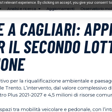
t relevant experience. By clicking on accept, you give your consent to
Analisi e ricerca
Aggiornamenti
Osservatorio mob
E A CAGLIARI: APP
 IL SECONDO LOTT
IONE
utivo per la riqualificazione ambientale e paesagg
zale Trento. L’intervento, dal valore complessivo di
ro Plus 2021-2027 e 4,5 milioni di risorse comun
i spazi tra mobilità veicolare e pedonale, con l’i