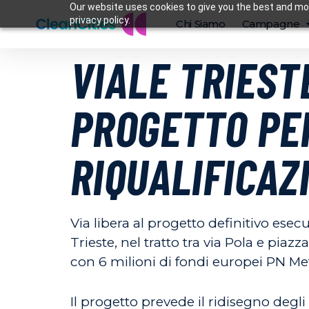
Our website uses cookies to give you the best and mos
privacy policy.
Chi Siamo
Campagne
VIALE TRIEST
PROGETTO PER
RIQUALIFICAZ
Via libera al progetto definitivo esec
Trieste, nel tratto tra via Pola e piaz
con 6 milioni di fondi europei PN Met
Il progetto prevede il ridisegno degl