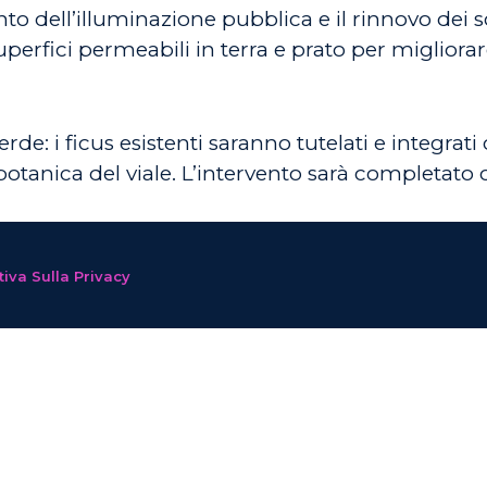
nto dell’illuminazione pubblica e il rinnovo dei sot
uperfici permeabili in terra e prato per migliora
verde: i ficus esistenti saranno tutelati e integr
 botanica del viale. L’intervento sarà completat
iva Sulla Privacy