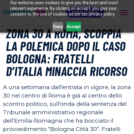
Our website uses cookies to give you the best and most
relevant experience. By clicking on accept, you give your
DONA ORA
consent to the use of cookies as per our privacy policy.
Deny
Accept
ZONA 30 A ROMA, SCOPPIA
LA POLEMICA DOPO IL CASO
BOLOGNA: FRATELLI
D’ITALIA MINACCIA RICORSO
A una settimana dall’entrata in vigore, la zona
30 nel centro di Roma è già al centro dello
scontro politico, sull’onda della sentenza del
Tribunale amministrativo regionale
dell’Emilia-Romagna che ha bocciato il
provvedimento “Bologna Città 30”. Fratelli