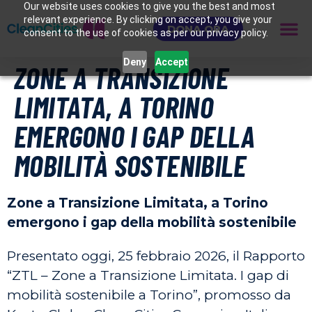
Our website uses cookies to give you the best and most
relevant experience. By clicking on accept, you give your
DONA ORA
consent to the use of cookies as per our privacy policy.
Deny
Accept
ZONE A TRANSIZIONE
LIMITATA, A TORINO
EMERGONO I GAP DELLA
MOBILITÀ SOSTENIBILE
Zone a Transizione Limitata, a Torino
emergono i gap della mobilità sostenibile
Presentato oggi, 25 febbraio 2026, il Rapporto
“ZTL – Zone a Transizione Limitata. I gap di
mobilità sostenibile a Torino”, promosso da