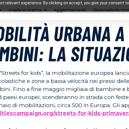
t relevant experience. By clicking on accept, you give your consent to
Analisi e ricerca
Aggiornamenti
Osservatorio mob
MOBILITÀ URBANA A
BINI: LA SITUAZI
treets for kids”, la mobilitazione europea lanci
olastiche e zone a bassa velocità nei pressi del
bini. Fino a fine maggio migliaia di bambine e 
8 paesi europei, scenderanno in strada con feste, g
naio di mobilitazioni, circa 500 in Europa. Gli a
ncitiescampaign.org/streets-for-kids-primave