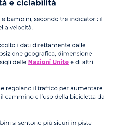
à e ciclabilità
 e bambini, secondo tre indicatori: il
lla velocità.
ccolto i dati direttamente dalle
 posizione geografica, dimensione
sigli delle
Nazioni Unite
e di altri
he regolano il traffico per aumentare
e il cammino e l’uso della bicicletta da
ini si sentono più sicuri in piste