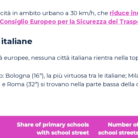
velocità in ambito urbano a 30 km/h, che
riduce i
Consiglio Europeo per la Sicurezza dei Trasp
italiane
à europee, nessuna città italiana rientra nella top
 Bologna (16ª), la più virtuosa tra le italiane; M
 e Roma (32ª) si trovano nella parte bassa della c