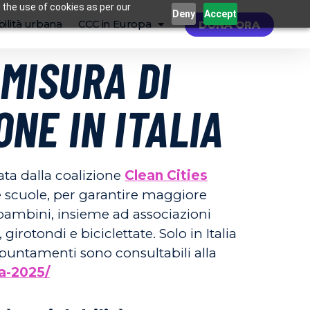
 the use of cookies as per our
Deny
Accept
ilità urbana
CCC in Europa
DONA ORA
 MISURA DI
ONE IN ITALIA
ata dalla coalizione
Clean Cities
le scuole, per garantire maggiore
bambini, insieme ad associazioni
irotondi e biciclettate. Solo in Italia
ppuntamenti sono consultabili alla
ra-2025/