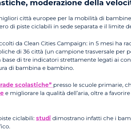
lastiche, moderazione della velocit
e migliori città europee per la mobilità di bambine
 di piste ciclabili in sede separata e il limite de
 raccolti da Clean Cities Campaign: in 5 mesi ha ra
bliche di 36 città (un campione trasversale per
 base di tre indicatori strettamente legati ai con
isura di bambina e bambino.
trade scolastiche”
presso le scuole primarie, c
re
e migliorare la qualità dell’aria, oltre a favorir
ste ciclabili:
studi
dimostrano infatti che i bamb
fico.