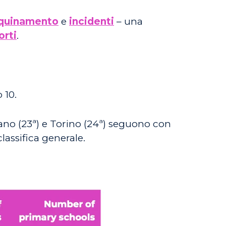
nquinamento
e
incidenti
– una
orti
.
 10.
ilano (23ª) e Torino (24ª) seguono con
lassifica generale.