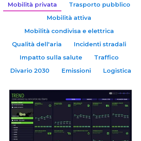
Mobilità privata
Trasporto pubblico
Mobilità attiva
Mobilità condivisa e elettrica
Qualità dell'aria
Incidenti stradali
Impatto sulla salute
Traffico
Divario 2030
Emissioni
Logistica