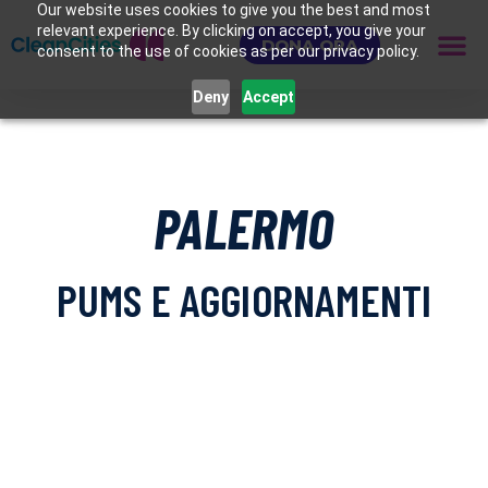
Our website uses cookies to give you the best and most
relevant experience. By clicking on accept, you give your
DONA ORA
consent to the use of cookies as per our privacy policy.
Deny
Accept
PALERMO
PUMS E AGGIORNAMENTI
In questa pagina sono disponibili i dati sulla
mobilità della città confrontati nel tempo e le
notizie, aggiornate quotidianamente, sulle