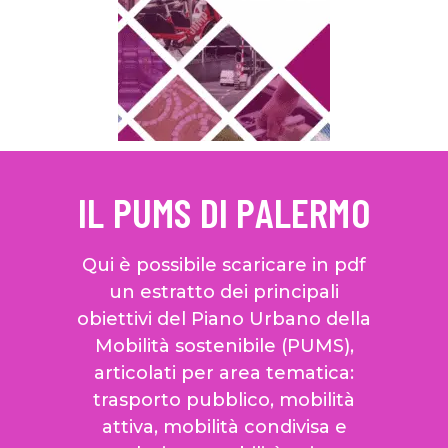
IL PUMS DI PALERMO
Qui è possibile scaricare in pdf
un estratto dei principali
obiettivi del Piano Urbano della
Mobilità sostenibile (PUMS),
articolati per area tematica:
trasporto pubblico, mobilità
attiva, mobilità condivisa e