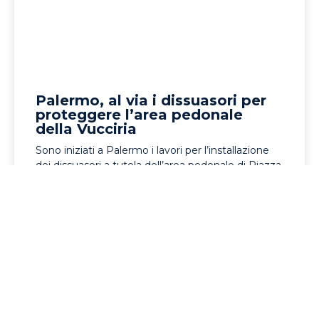
Palermo, al via i dissuasori per
proteggere l’area pedonale
della Vucciria
Sono iniziati a Palermo i lavori per l’installazione
dei dissuasori a tutela dell’area pedonale di Piazza
Caracciolo e della Vucciria, con l’obiettivo di
impedire...